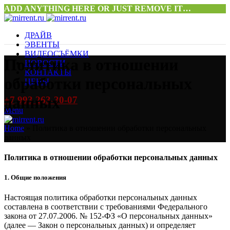
ADD ANYTHING HERE OR JUST REMOVE IT…
ДРАЙВ
ЭВЕНТЫ
ВИДЕОСЪЁМКИ
Политика в отношении
НОВОСТИ
КОНТАКТЫ
обработки персональных
ЦЕНЫ
данных
+7 993 263-30-07
Menu
Home
»
Политика в отношении обработки персональных
данных
Политика в отношении обработки персональных данных
1. Общие положения
Настоящая политика обработки персональных данных
составлена в соответствии с требованиями Федерального
закона от 27.07.2006. № 152-ФЗ «О персональных данных»
(далее — Закон о персональных данных) и определяет